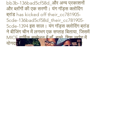
bb3b-136bad5cf58d_और अन्य प्रकाशनों
और ब्लॉगों की एक सरणी। यंग गॉड्स क्लोदिंग
ब्रांड has kicked off their_cc781905-
5cde-136bad5cf58d_their_cc781905-
5cde-1394 इस साल। यंग गॉड्स क्लोदिंग ब्रांड
ने बीजिंग चीन में लगभग एक सप्ताह बिताया, जिसमें
MICF वार्षिक सम्मेलन में माँ, बच्चे, शिशु उद्योग में
योगदान दिया, जो चीन और विदेशों में जाने वाले
सबसे बड़े ब्रांडों को पूरा करता है। यंग गॉड्स इस
साल के अंत में वियतनाम में होंगे और वियतनाम
फैशन वीक जूनियर के दौरान अपना नवीनतम फैशन
पेश करेंगे। अधिक अपडेट के लिए इंस्टाग्राम पर
ब्रांड का अनुसरण करना सुनिश्चित करें
@youngods_clothing