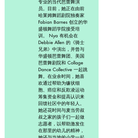
专业的当代芭蕾舞演
员。目前，她正在由前
哈莱姆舞蹈剧院独奏家
Fabian Barnes 创立的华
盛顿舞蹈学院接受培
训。 Nya 有机会在
Debbie Allen 的《骑士
兄弟》中演出，并曾与
华盛顿芭蕾舞团、美国
芭蕾舞剧院和 Collage
Dance Collective 一起跳
舞。在业余时间，她喜
欢通过帮助为镰状细
胞、癌症和反欺凌运动
筹集资金和提高认识来
回馈社区中的年轻人。
她还花时间与麦当劳叔
叔之家的孩子们一起做
志愿者，以帮助激发住
在那里的幼儿的精神，
她还与当地的小学一起