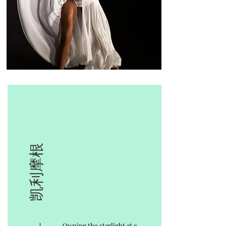
凯利摩根
Owning the starlight at a