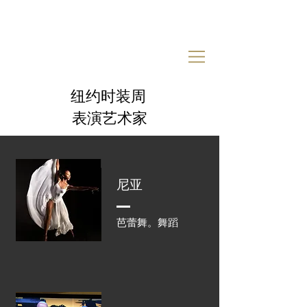
纽约时装周
表演艺术家
尼亚
芭蕾舞。舞蹈