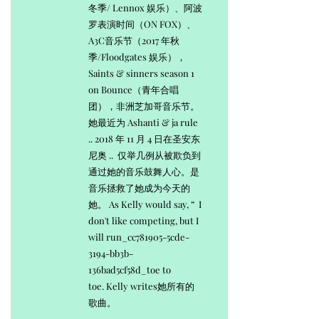
冬季/ Lennox 娱乐）、阿波
罗表演时间（ON FOX）、
A3C音乐节（2017 年秋
季/Floodgates 娱乐），
Saints & sinners season 1
on Bounce（青年合唱
团），非洲芝加哥音乐节。
她最近为 Ashanti & ja rule
.. 2018 年 11 月 4 日在圣安东
尼奥 .. 仅举几例从被欺负到
通过她的音乐鼓舞人心。是
音乐拯救了她成为今天的
她。 As Kelly would say, “ I
don't like competing, but I
will run_cc781905-5cde-
3194-bb3b-
136bad5cf58d_toe to
toe. Kelly writes她所有的
歌曲。