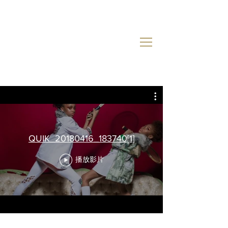
品牌大使
QUIK_20180416_183740[1]
播放影片